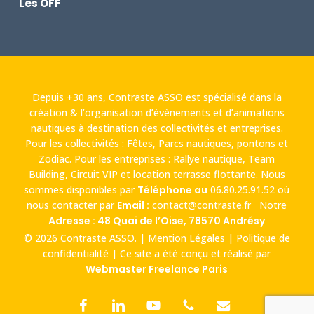
Les OFF
Depuis +30 ans, Contraste ASSO est spécialisé dans la
création & l’organisation d’évènements et d’animations
nautiques à destination des collectivités et entreprises.
Pour les collectivités : Fêtes, Parcs nautiques, pontons et
Zodiac. Pour les entreprises : Rallye nautique, Team
Building, Circuit VIP et location terrasse flottante. Nous
sommes disponibles par
Téléphone au
06.80.25.91.52
où
nous contacter par
Email :
contact@contraste.fr
Notre
Adresse : 48 Quai de l’Oise, 78570 Andrésy
© 2026 Contraste ASSO. |
Mention Légales
|
Politique de
confidentialité
| Ce site a été conçu et réalisé par
Webmaster Freelance Paris
facebook
linkedin
youtube
phone
email