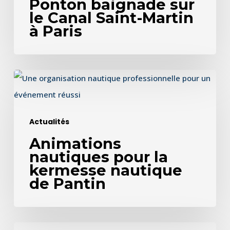
Ponton baignade sur
Canal
le Canal Saint-Martin
Saint-
à Paris
Martin
à
Paris
Animations
nautiques
pour
Actualités
la
Animations
kermesse
nautiques pour la
nautique
kermesse nautique
de
de Pantin
Pantin
Paris