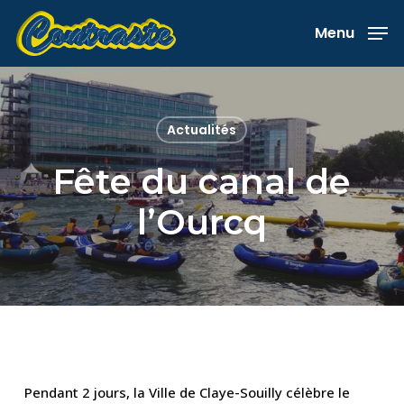
Skip
Menu
to
main
content
Actualités
Fête du canal de
l’Ourcq
Pendant 2 jours, la Ville de Claye-Souilly célèbre le