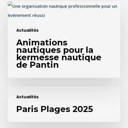
Animations
nautiques
pour
Actualités
la
Animations
kermesse
nautiques pour la
nautique
kermesse nautique
de
de Pantin
Pantin
Paris
Actualités
Plages
Paris Plages 2025
2025