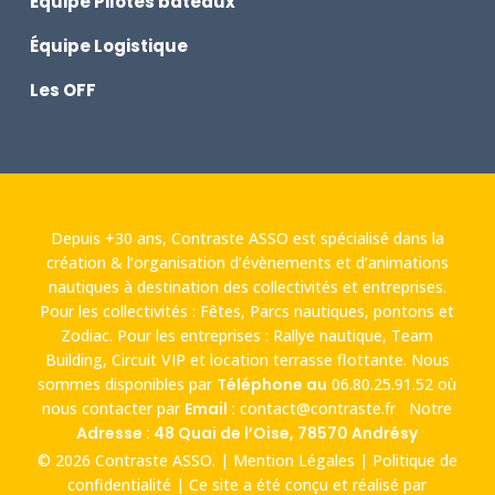
Équipe Pilotes bateaux
Équipe Logistique
Les OFF
Depuis +30 ans, Contraste ASSO est spécialisé dans la
création & l’organisation d’évènements et d’animations
nautiques à destination des collectivités et entreprises.
Pour les collectivités : Fêtes, Parcs nautiques, pontons et
Zodiac. Pour les entreprises : Rallye nautique, Team
Building, Circuit VIP et location terrasse flottante. Nous
sommes disponibles par
Téléphone au
06.80.25.91.52
où
nous contacter par
Email :
contact@contraste.fr
Notre
Adresse : 48 Quai de l’Oise, 78570 Andrésy
© 2026 Contraste ASSO. |
Mention Légales
|
Politique de
confidentialité
| Ce site a été conçu et réalisé par