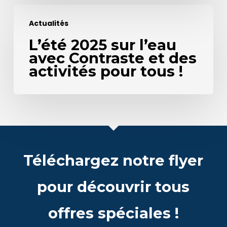
L’été
Actualités
2025
L’été 2025 sur l’eau
sur
avec Contraste et des
l’eau
activités pour tous !
avec
Contraste
et
des
activités
Téléchargez notre flyer
pour
tous
pour découvrir tous
!
offres spéciales !