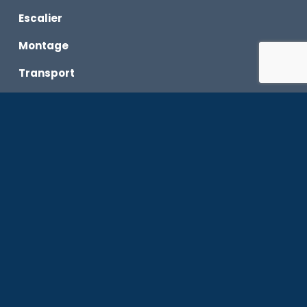
Escalier
Montage
Transport
Maintenance
L’encadrement
L’équipe
Équipe d’animation
Équipe Pilotes bateaux
Équipe Logistique
Les OFF