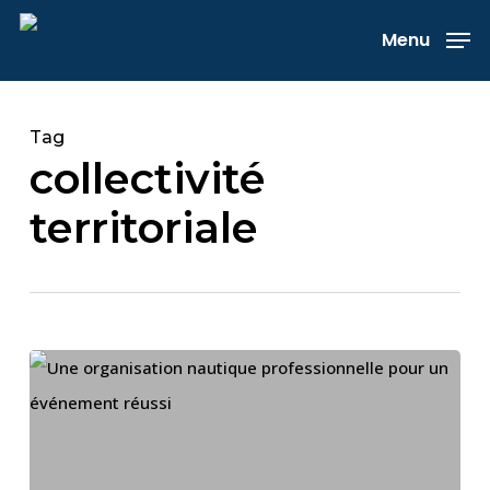
Skip
Menu
to
main
content
Tag
collectivité
territoriale
Animations
nautiques
pour
la