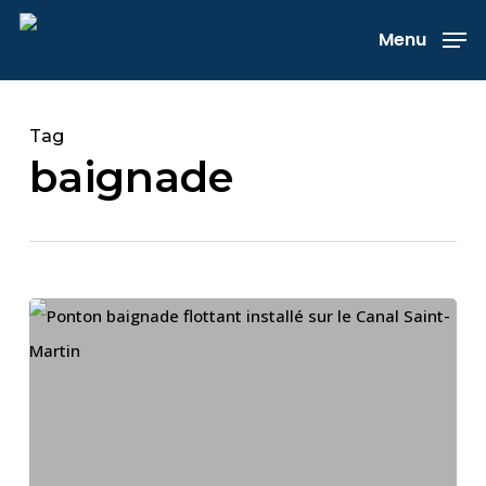
Skip
Menu
to
main
content
Tag
baignade
Ponton
baignade
sur
le
Canal