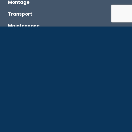
Montage
Transport
Maintenance
L’encadrement
L’équipe
Équipe d’animation
Équipe Pilotes bateaux
Équipe Logistique
Les OFF