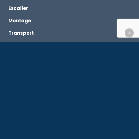
Escalier
Montage
Transport
Maintenance
L’encadrement
L’équipe
Équipe d’animation
Équipe Pilotes bateaux
Équipe Logistique
Les OFF